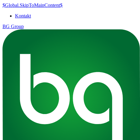
$Global.SkipToMainContent$
Kontakt
BG Group